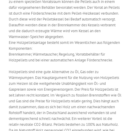
zu einem speziellen Vorratsraum können die Pellets auch in einem
dafür vorgesehenen Behälter bevorratet werden. Der Vorrat an Pellets
ist durch eine Förderschnecke mit dem Pellet-Heizkessel verbunden.
Durch diese wird der Pelletskessel bei Bedarf automatisch versorgt.
Daraufhin werden diese in der Brennkammer des Kessels verbrannt
und die dadurch erzeugte Wärme wird vom Kessel an den
Warmwasser-Speicher abgegeben.
Eine Holzpelletsanlage besteht somit im Wesentlichen aus folgenden
Komponenten:
Brennkammer, Wärmetauscher, Regelung, Vorratsbehälter für
Holzpellets und bei einer automatischen Anlage Förderschnecke.
Holzpellets sind eine gute Alternative zu Öl, Gas oder zu
Wärmepumpen. Das Hauptargument für die Nutzung von Holzpellets
zum Heizen ist die weitgehende Unabhängigkeit von Öl- und
Gaspreisen sowie von Energieversorgern. Der Preis für Holzpellets ist
seit Jahren recht konstant. Im Vergleich zu fossilen Brennstoffen wie Öl
und Gas sind die Preise für Holzpellets relativ gering. Dies hängt auch
damit zusammen, dass es sich bei Holz um einen nachwachsenden
Rohstoff handelt, der in Deutschland ausreichend vorhanden ist und
dementsprechend schnell nachwächst. Ein weiterer Vorteil ist die
relativ neutrale CO2-Bilanz. Pellets bestehen zu 100% aus Naturholz.
Da im Naturstoff Holz genausoviel CO2 eingebunden wird, wie bei