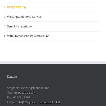
Badgestaltung
Wartungsarbeiten / Service
Sanitärinstallationen
Vollautomatische Pelletsheizung
Kontakt
Stegmaier Heizungstechnik GmbH
Telefon:
07139 / 8534
Fax:
07139 / 3393
E-Mail:
Info@Stegmaier-Heizungstechnik.de