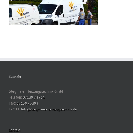
Kontakt
Stegmaier Heizungstechnik GmbH
Telefon:
07139 / 8534
Fax:
07139 / 3393
E-Mail:
Info@Stegmaier-Heizungstechnik.de
Kontakt