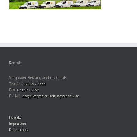
Kontakt
Stegmaier Heizungstechnik GmbH
Telefon:
07139 / 8534
Fax:
07139 / 3393
E-Mail:
Info@Stegmaier-Heizungstechnik.de
Kontakt
Impressum
Datenschutz