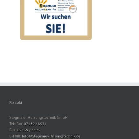
Kontakt
Stegmaier Heizungstechnik GmbH
Telefon:
07139 / 8534
Fax:
07139 / 3393
E-Mail:
Info@Stegmaier-Heizungstechnik.de