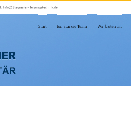
l: Info@Stegmaier-Heizungstechnik.de
Start
Ein starkes Team
Wir bieten an