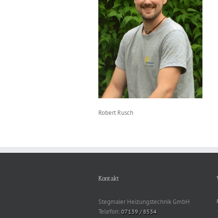
Robert Rusch
Kontakt
Stegmaier Heizungstechnik GmbH
Telefon:
07139 / 8534