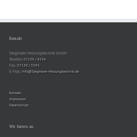
Kontakt
Stegmaier Heizungstechnik GmbH
Telefon:
07139 / 8534
Fax:
07139 / 3393
E-Mail:
Info@Stegmaier-Heizungstechnik.de
Kontakt
Impressum
Datenschutz
Wir bieten an: