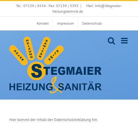
Zum
Tel.: 07139 / 8534 · Fax: 07139 / 3393
|
Mail: Info@Stegmaier-
Inhalt
Heizungstechnik.de
springen
Kontakt
Impressum
Datenschutz
Hier kommt der Inhalt der Datenschutzerklärung hin.